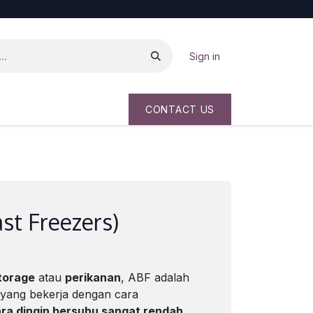
Sign in
CONTACT US
ast Freezers)
torage
atau
perikanan
, ABF adalah
yang bekerja dengan cara
ra dingin bersuhu sangat rendah