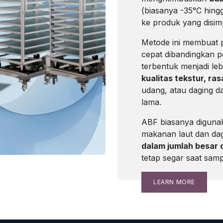
(biasanya -35°C hin
ke produk yang disim
Metode ini membuat 
cepat dibandingkan p
terbentuk menjadi leb
kualitas tekstur, rasa
udang, atau daging da
lama.
ABF biasanya digunak
makanan laut dan d
dalam jumlah besar 
tetap segar saat sam
LEARN MORE