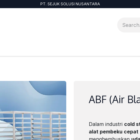
PT. SEJUK SOLUSI NUSANTARA
ABF (Air Bl
Dalam industri
cold s
alat pembeku cepat
menghembuskan
uda